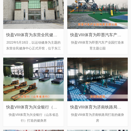
快盈VIII体育为东营全民健身中心提供健身器材
快盈VIII体育为即墨汽车产业园打造体育主题公园
2022年5月18日，以运动健身为主题的
快盈VIII体育为即墨汽车产业园打造体
东营全民健身中心正式开馆，位于东三
育主题公园
路以东、沂河路以南（原东营市图书
馆）的东营市全民健身中心，是集竞技
比赛、休闲健身、体育训练于一体的大
型综合性体育活动中心。
​快盈VIII体育为兴业银行（山东省总行）打造的健身房
快盈VIII体育为济南铁路局打造的健身房
​快盈VIII体育为兴业银行（山东省总
快盈VIII体育为济南铁路局打造的健身
行）打造的健身房
房