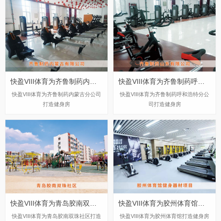
快盈VIII体育为​齐鲁制药内蒙古分公司打造健身房
​快盈VIII体育为齐鲁制药呼和浩特分公司打造健身房
快盈VIII体育为​齐鲁制药内蒙古分公司
​快盈VIII体育为齐鲁制药呼和浩特分公
打造健身房
司打造健身房
快盈VIII体育为青岛胶南双珠社区打造社区健身广场
​快盈VIII体育为胶州体育馆打造的健身房
快盈VIII体育为青岛胶南双珠社区打造
​快盈VIII体育为胶州体育馆打造健身房