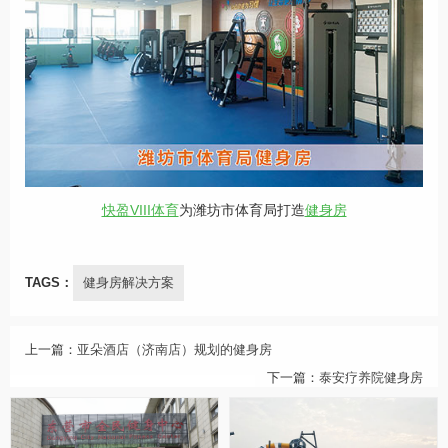
快盈VIII体育
为潍坊市体育局打造
健身房
TAGS：
健身房解决方案
上一篇：
亚朵酒店（济南店）规划的健身房
下一篇：
泰安疗养院健身房