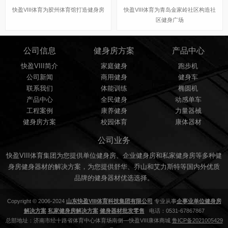
​快盈VIII体育为胶州体育馆打造健身房
​快盈VIII体育为青岛金家岭社区构造社
区健身广场
公司信息
健身房方案
产品中心
快盈VIII简介
家庭健身
跑步机
公司新闻
商用健身
健身车
联系我们
体能训练
椭圆机
产品中心
全民健身
动感单车
工程案例
康养健身
力量器械
健身房方案
校园体育
康体器材
公司业务
快盈VIII体育集团为您提供单位健身房、企业健身房和私家健身房等多种健
身房健身器材的解决方案，为您提供舒华、乔山和艾力斯特等国内外优质
品牌的健身器材优选选择。
Copyright © 2006-2024
山东快盈VIII体育科技集团有限公司
专业从事
企事业单位健身房
解决方案
私家健身房解决方案
健身器材批发零售
电话：0531-67867867
总部地址：济南市经十路省体育中心体育场南侧—快盈VIII康体商城
鲁ICP备2021005429