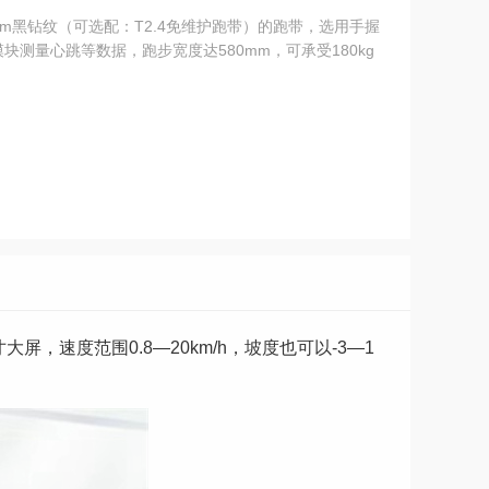
T2.2mm黑钻纹（可选配：T2.4免维护跑带）的跑带，选用手握
块测量心跳等数据，跑步宽度达580mm，可承受180kg
5寸大屏，速度范围0.8—20km/h，坡度也可以-3—1