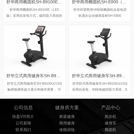
舒华商用椭圆机SH-B9100E（LED版）
舒华商用椭圆机SH-E800（V8）
舒华商用椭圆机SH-B9100E（LED
舒华仰望商用V8智能椭圆机自发电四
版）采用自发电方式，磁控阻力系统的
轨漫步运动健身器材SH-E800
阻力系统，可以设定40段阻力段，最
大使用者体重为180kg，踏步跨距可达
508mm，适用于大多数人，现在快盈V
III体育旗舰店都有这一款椭圆机，欢迎
前来体验试机。
舒华立式商用健身车SH-B9100U(V10)触屏版
舒华立式商用健身车SH-B9100U(V10)LED版
舒华立式商用健身车SH-B9100U(V10)
舒华卧式商用健身车SH-B9100U(V10)
触屏版拥有超大显示和操作屏幕， 可
采用自发电，40段电磁控阻力系统，9.
以任意设置阻力、时间和距离等参数，
3kg飞轮重量。
还可以即时显示心跳和转速等数据，同
公司信息
健身房方案
产品中心
时，SH-B9100U提供多项科学运动处
方，更轻松掌握运动节奏。
快盈VIII简介
家庭健身
跑步机
公司新闻
商用健身
健身车
联系我们
体能训练
椭圆机