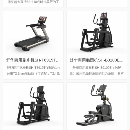
拥有超大高清32寸10点触控晶屏的工
业屏，具有扫码、刷卡、人脸识别等多
种智能登录方式，方便快捷，并且有在
线教学、专业健身模式随意切换，让您
开启科学健身。
舒华商用跑步机SH-T8919T-Y50(V9+)21.5寸大屏
舒华商用椭圆机SH-B9100E（触屏版）
智能商用跑步机SH-T8919T-Y50(V1+)
舒华商用椭圆机SH-B9100E（触屏
采用T2.2mm黑钻纹（可选配：T2.4免
版）采用电磁控系统的阻力系统，具有
维护跑带）的跑带，选用手握心率测试
40段电磁控阻力系统，运用手握心率
自带心率带及增加心率控速(HRC)程序
片侦测心率，9.3公斤飞轮质量。
模块测量心跳等数据，跑步宽度达580
mm，可承受180kg的使用者使用。