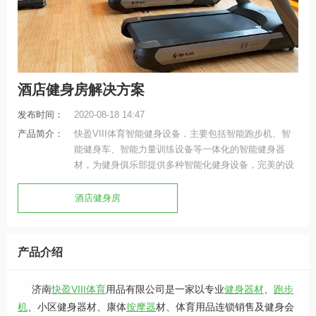
酒店健身房解决方案
发布时间：
2020-08-18 14:47
产品简介：
快盈VIII体育智能健身设备，主要包括智能跑步机、智
能健身车、智能力量训练设备等一体化的智能健身器
材，为健身俱乐部提供多种智能化健身设备，完美的设
计、精致的工艺及其智能科技，使健身者获得极佳体
验。
酒店健身房
产品介绍
济南
快盈VIII体育
用品有限公司是一家以专业
健身器材
、
跑步
机
、小区健身器材、康体
按摩器
材、体育用品连锁销售及健身会