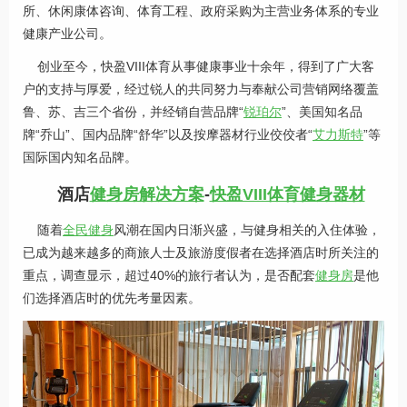
所、休闲康体咨询、体育工程、政府采购为主营业务体系的专业
健康产业公司。
创业至今，快盈VIII体育从事健康事业十余年，得到了广大客
户的支持与厚爱，经过锐人的共同努力与奉献公司营销网络覆盖
鲁、苏、吉三个省份，并经销自营品牌“
锐珀尔
”、美国知名品
牌“乔山”、国内品牌“舒华”以及按摩器材行业佼佼者“
艾力斯特
”等
国际国内知名品牌。
酒店
健身房解决方案
-
快盈VIII体育健身器材
随着
全民健身
风潮在国内日渐兴盛，与健身相关的入住体验，
已成为越来越多的商旅人士及旅游度假者在选择酒店时所关注的
重点，调查显示，超过40%的旅行者认为，是否配套
健身房
是他
们选择酒店时的优先考量因素。