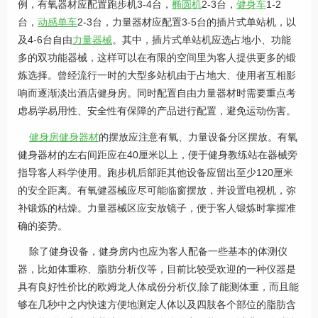
例，有氧器材应配置跑步机3-4台，
椭圆机
2-3台，
健身车
1-2
台，
动感单车
2-3台，力量器材应配置3-5台的插片式单站机，以
及4-6台自由
力量器械
。其中，插片式单站机应选占地小、功能
多的双功能器械，这样可以在有限的空间里为客人提供更多的锻
炼选择。曾经流行一时的大型多站机由于占地大、使用者互相影
响而逐渐淡出酒店健身房。同时配置自由力量器材时需要重点考
虑易学易用性、安全性有保障的产品进行配置，避免运动伤害。
健身房健身器材
的摆放应注意有氧、力量设备分区摆放。有氧
健身器材的左右间距应在40厘米以上，便于健身教练站在器械旁
指导客人科学使用。跑步机后部距其他设备应留出至少120厘米
的安全距离。有氧健器械应尽可能临窗摆放，并设置电视机，弥
补锻炼的枯燥。力量器械区应安放镜子，便于客人锻炼时掌握准
确的姿势。
除了健身设备，健身房内也应为客人配备一些基本的体测仪
器，比如体重称、脂肪分析仪等，目前比较受欢迎的一种仪器是
具有良好性价比的欧姆龙人体成份分析仪,除了能测体重，而且能
够在几秒中之内快速方便地测定人体以及四肢各个部位的脂肪含