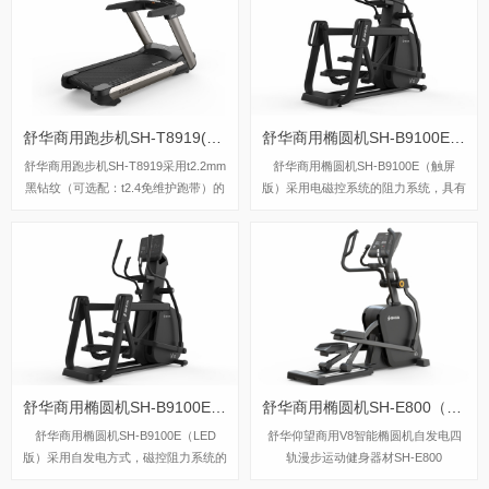
开启科学健身。
舒华商用跑步机SH-T8919(V9)
舒华商用椭圆机SH-B9100E（触屏版）
舒华商用跑步机SH-T8919采用t2.2mm
舒华商用椭圆机SH-B9100E（触屏
黑钻纹（可选配：t2.4免维护跑带）的
版）采用电磁控系统的阻力系统，具有
跑带，，选用手握心率测试 自带心率
40段电磁控阻力系统，运用手握心率
带及增加心率控速(HRC)程序模块、接
片侦测心率，9.3公斤飞轮质量。
触式心率感应测量心跳等数据，跑步面
积达580×1570mm，可承受180kg的使
用者使用。
舒华商用椭圆机SH-B9100E（LED版）
舒华商用椭圆机SH-E800（V8）
舒华商用椭圆机SH-B9100E（LED
舒华仰望商用V8智能椭圆机自发电四
版）采用自发电方式，磁控阻力系统的
轨漫步运动健身器材SH-E800
阻力系统，可以设定40段阻力段，最