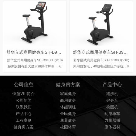
大使用者体重为180kg，踏步跨距可达
508mm，适用于大多数人，现在快盈V
III体育旗舰店都有这一款椭圆机，欢迎
前来体验试机。
舒华立式商用健身车SH-B9100U(V10)触屏版
舒华立式商用健身车SH-B9100U(V10)LED版
舒华立式商用健身车SH-B9100U(V10)
舒华卧式商用健身车SH-B9100U(V10)
触屏版拥有超大显示和操作屏幕， 可
采用自发电，40段电磁控阻力系统，9.
以任意设置阻力、时间和距离等参数，
3kg飞轮重量。
还可以即时显示心跳和转速等数据，同
公司信息
健身房方案
产品中心
时，SH-B9100U提供多项科学运动处
方，更轻松掌握运动节奏。
快盈VIII简介
家庭健身
跑步机
公司新闻
商用健身
健身车
联系我们
体能训练
椭圆机
产品中心
全民健身
动感单车
工程案例
康养健身
力量器械
健身房方案
校园体育
康体器材