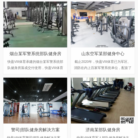
烟台某军警系统部队健身房
山东空军某部健身中心
快盈VIII体育承建的烟台某军警系统部
截止2020年，快盈VIII体育已为军区、
队健身房落成交付使用，快盈VIII体育
消防在内上百家军警系统单位，配套了
军人部队健身解决方案，从体能发展、
专业运动健身房，为贴合军营警司官兵
肌肉耐力提升、多样化训练环境出发，
的体能发展，满足不同兵种的训练需
让每名官兵对应自身军事体能弱项，进
求，快盈VIII体育将健身融入到体能训
行强化训练。
练中，进行科学教学，精准施训，为军
警单位体能建设添砖加瓦、多样化的健
身器材让训练更具针对性，极大地丰富
了军警体能训练形式，满足了广大官兵
个性化的健身需求。
警司|部队健身房解决方案
济南某部队健身房
快盈VIII体育警司|部队健身解决方案，
快盈VIII体育军人部队健身房解决方