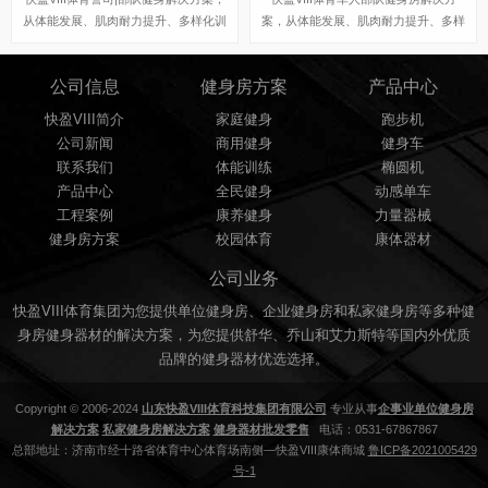
从体能发展、肌肉耐力提升、多样化训
案，从体能发展、肌肉耐力提升、多样
练环境出发，让每名官兵对应自身军事
化训练环境出发，让每名官兵对应自身
体能弱项，进行强化训练。
军事体能弱项，进行强化训练。
公司信息
健身房方案
产品中心
快盈VIII简介
家庭健身
跑步机
公司新闻
商用健身
健身车
联系我们
体能训练
椭圆机
产品中心
全民健身
动感单车
工程案例
康养健身
力量器械
健身房方案
校园体育
康体器材
公司业务
快盈VIII体育集团为您提供单位健身房、企业健身房和私家健身房等多种健
身房健身器材的解决方案，为您提供舒华、乔山和艾力斯特等国内外优质
品牌的健身器材优选选择。
Copyright © 2006-2024
山东快盈VIII体育科技集团有限公司
专业从事
企事业单位健身房
解决方案
私家健身房解决方案
健身器材批发零售
电话：0531-67867867
总部地址：济南市经十路省体育中心体育场南侧—快盈VIII康体商城
鲁ICP备2021005429
号-1