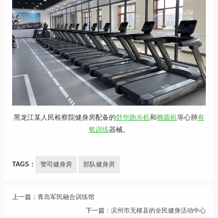
黑龙江某人民检察院健身房配备的
舒华跑步机
和
椭圆机
等心肺
有
氧训练
器械。
TAGS：
警司健身房
部队健身房
上一篇：
青岛军民融合训练馆
下一篇：
滨州市无棣县的全民健身活动中心